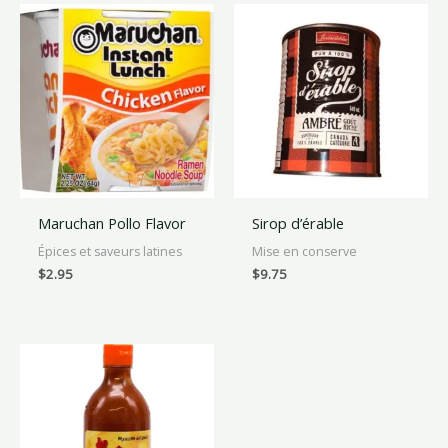
Maruchan Pollo Flavor
Sirop d’érable
Épices et saveurs latines
Mise en conserve
$
2.95
$
9.75